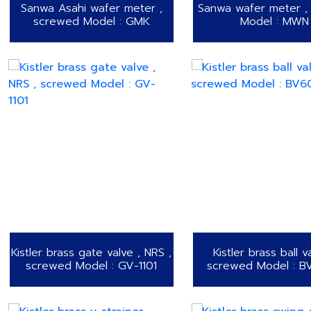
Sanwa Asahi wafer meter ,
Sanwa wafer meter ,
screwed Model : GMK
Model : MWN
Kistler brass gate valve , NRS ,
Kistler brass ball v
screwed Model : GV-1101
screwed Model : 