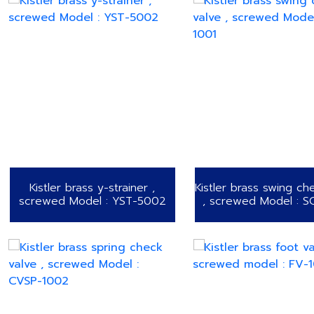
Kistler brass y-strainer ,
Kistler brass swing ch
screwed Model : YST-5002
, screwed Model : S