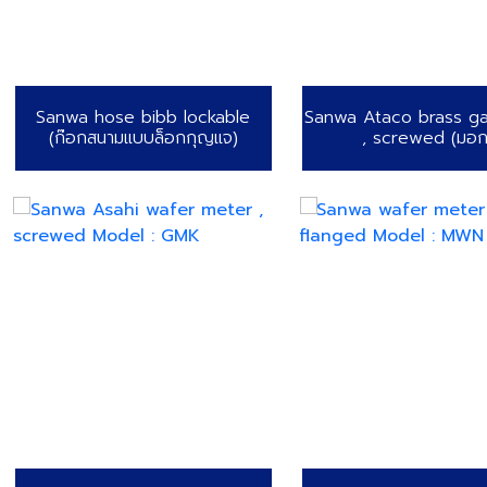
Sanwa hose bibb lockable
Sanwa Ataco brass ga
(ก๊อกสนามแบบล็อกกุญแจ)
, screwed (มอก