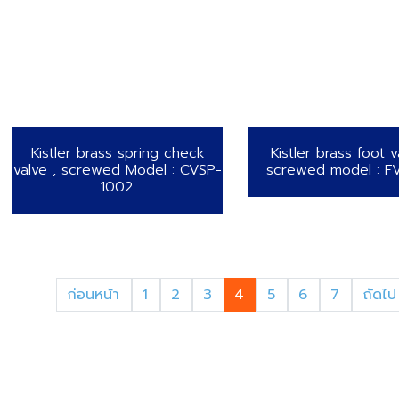
Kistler brass spring check
Kistler brass foot v
valve , screwed Model : CVSP-
screwed model : F
1002
ก่อนหน้า
1
2
3
4
5
6
7
ถัดไ