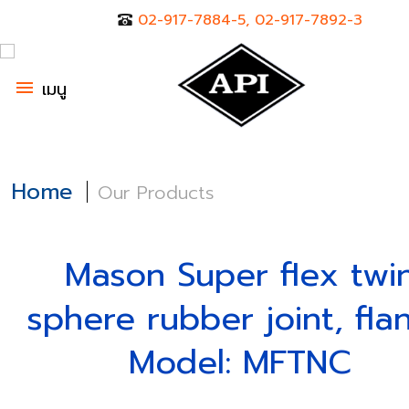
02-917-7884-5, 02-917-7892-3
menu
เมนู
Home
Our Products
Mason Super flex twi
sphere rubber joint, fla
Model: MFTNC