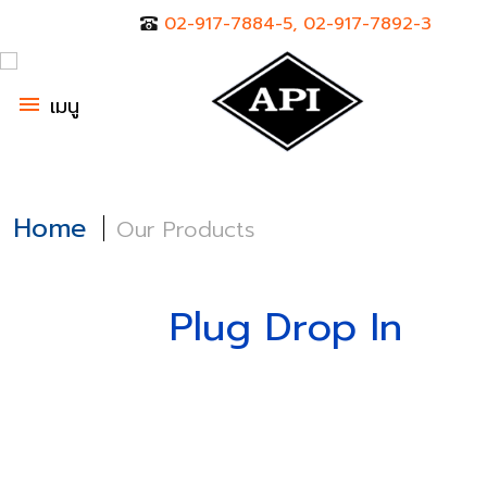
02-917-7884-5, 02-917-7892-3
menu
เมนู
Home
Our Products
Plug Drop In