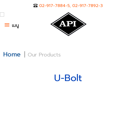
02-917-7884-5, 02-917-7892-3
menu
เมนู
Home
Our Products
U-Bolt