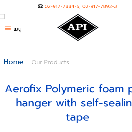
02-917-7884-5, 02-917-7892-3
menu
เมนู
Home
Our Products
Aerofix Polymeric foam 
hanger with self-seali
tape