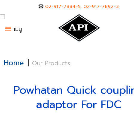
02-917-7884-5, 02-917-7892-3
menu
เมนู
Home
Our Products
Powhatan Quick coupli
adaptor For FDC