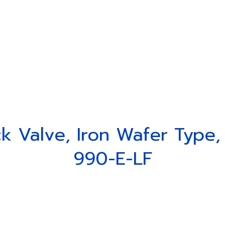
 Us
Our Products
New Update
Caree
ck Valve, Iron Wafer Type
990-E-LF