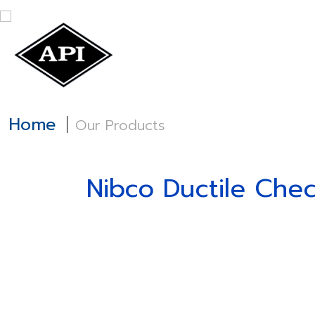
Home
About
Home
Our Products
Nibco Ductile Che